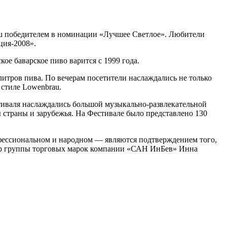
au победителем в номинации «Лучшее Светлое». Любители
ция-2008».
кое баварское пиво варится с 1999 года.
литров пива. По вечерам посетители наслаждались не только
стиле Lowenbrau.
тиваля наслаждались большой музыкально-развлекательной
страны и зарубежья. На Фестивале было представлено 130
офессиональном и народном — являются подтверждением того,
жер группы торговых марок компании «САН ИнБев» Инна