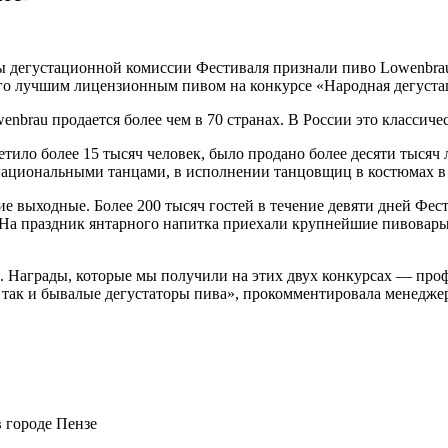
ты дегустационной комиссии Фестиваля признали пиво Lowenbr
его лучшим лицензионным пивом на конкурсе «Народная дегуста
nbrau продается более чем в 70 странах. В России это классичес
тило более 15 тысяч человек, было продано более десяти тысяч 
ациональными танцами, в исполнении танцовщиц в костюмах в 
 выходные. Более 200 тысяч гостей в течение девяти дней Фес
На праздник янтарного напитка приехали крупнейшие пивовары 
е. Награды, которые мы получили на этих двух конкурсах — пр
, так и бывалые дегустаторы пива», прокомментировала менед