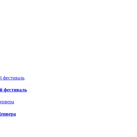
й фестиваль
Денвера