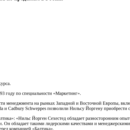
курса.
93 году по специальности «Маркетинг».
сти менеджмента на рынках Западной и Восточной Европы, вклю
la и Cadbury Schweppes позволили Нильсу Йоргену приобрести 
тика»: «Нильс Йорген Сехестед обладает разносторонним опыто
. Он обладает такими лидерскими качествами и менеджерскими 
еред компанией «Балтика».