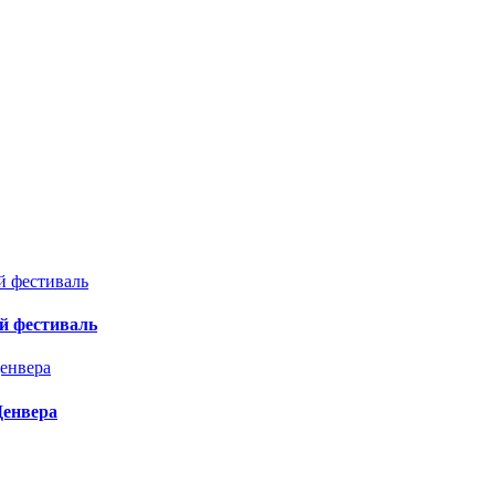
й фестиваль
Денвера