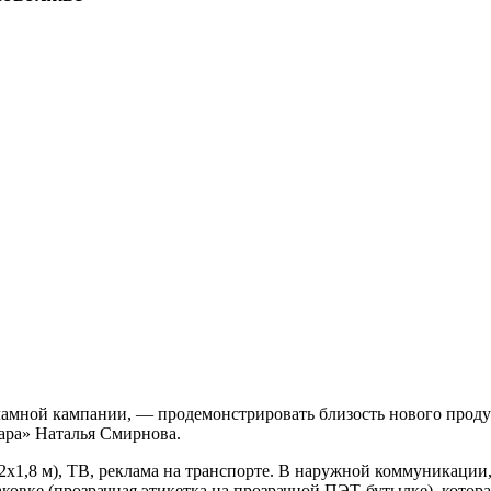
екламной кампании, — продемонстрировать близость нового прод
ара» Наталья Смирнова.
2х1,8 м), ТВ, реклама на транспорте. В наружной коммуникации
овке (прозрачная этикетка на прозрачной ПЭТ-бутылке), которая