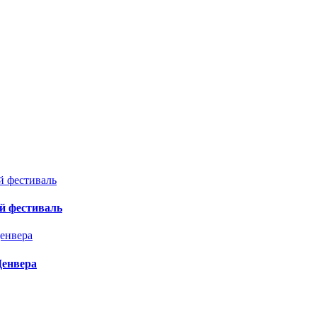
й фестиваль
Денвера