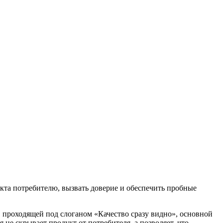
укта потребителю, вызвать доверие и обеспечить пробные
, проходящей под слоганом «Качество сразу видно», основной
 не скрывает продукт от потребителя, а позволяет, что