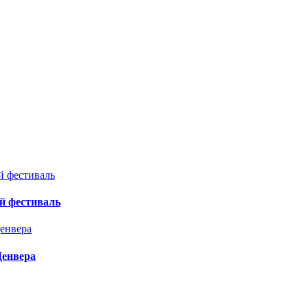
й фестиваль
Денвера