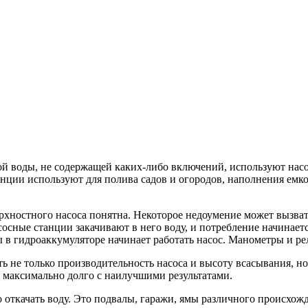
ой воды, не содержащей каких-либо включений, используют нас
анции используют для полива садов и огородов, наполнения емко
ерхностного насоса понятна. Некоторое недоумение может вызва
сные станции закачивают в него воду, и потребление начинается
ы в гидроаккумуляторе начинает работать насос. Манометры и р
ать не только производительность насоса и высоту всасывания, 
 максимально долго с наилучшими результатами.
о откачать воду. Это подвалы, гаражи, ямы различного происхо