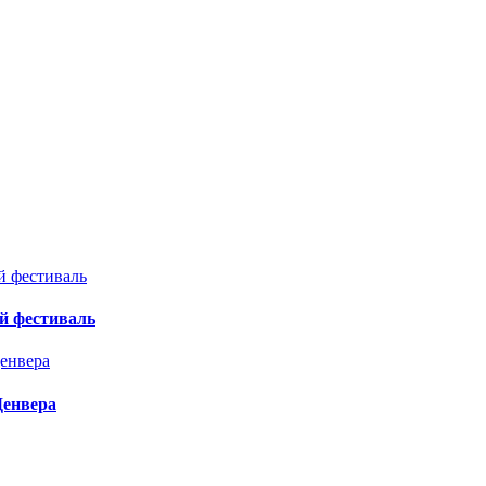
й фестиваль
Денвера