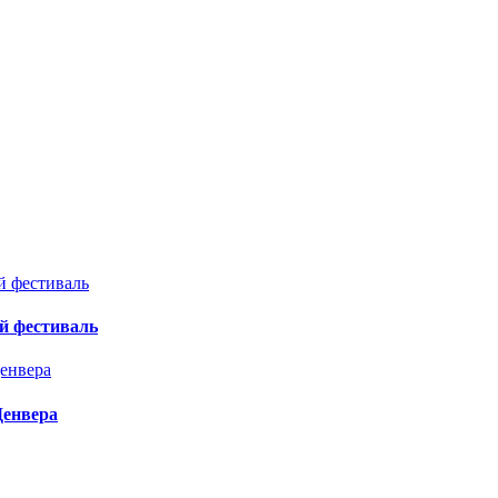
й фестиваль
Денвера