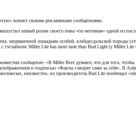
открытую» воюют своими рекламными сообщениями.
д выпустил новый ролик своего пива «по мотивам» одной из посл
типа, запряженной лошадьми особой, клейдесдальской породы (эт
с тэглайном: Miller Lite has more taste than Bud Light (у Miller Li
разместив сообщение: «В Miller Beer думают, что для того, чтоб
ым изображением и подписью «Факты говорят сами за себя». В A
желовозах, неизвестно, но производитель Bud Lite пообещал «обер