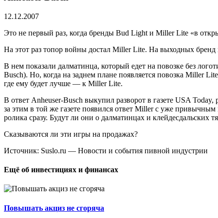
12.12.2007
Это не первый раз, когда бренды Bud Light и Miller Lite «в 
На этот раз топор войны достал Miller Lite. На выходных брен
В нем показали далматинца, который едет на повозке без лого
Busch). Но, когда на заднем плане появляется повозка Miller Lite 
где ему будет лучше — к Miller Lite.
В ответ Anheuser-Busch выкупил разворот в газете USA Today, 
за этим в той же газете появился ответ Miller c уже привычн
ролика сразу. Будут ли они о далматинцах и клейдесдальских тя
Сказываются ли эти игры на продажах?
Источник: Suslo.ru — Новости и события пивной индустрии
Ещё об инвестициях и финансах
Повышать акциз не сгоряча