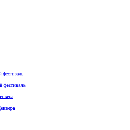
й фестиваль
Денвера