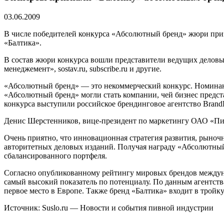
03.06.2009
В числе победителей конкурса «Абсолютный бренд» жюри приз
«Балтика».
В состав жюри конкурса вошли представители ведущих деловы
менеджемент», sostav.ru, subscribe.ru и другие.
«Абсолютный бренд» — это некоммерческий конкурс. Номинант
«Абсолютный бренд» могли стать компании, чей бизнес предс
конкурса выступили российское брендинговое агентство BrandL
Денис Шерстенников, вице-президент по маркетингу ОАО «Пи
Очень приятно, что инновационная стратегия развития, рыноч
авторитетных деловых изданий. Получая награду «Абсолютный 
сбалансированного портфеля.
Согласно опубликованному рейтингу мировых брендов междуна
самый высокий показатель по потенциалу. По данным агентства
первое место в Европе. Также бренд «Балтика» входит в тройк
Источник: Suslo.ru — Новости и события пивной индустрии