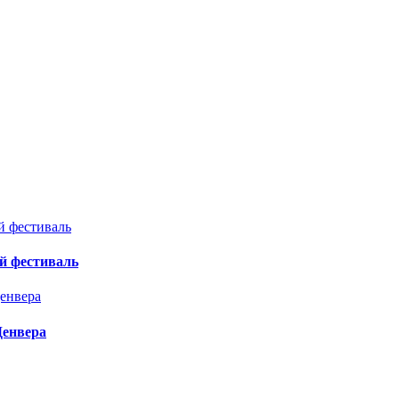
й фестиваль
Денвера