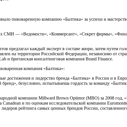
нало пивоваренную компанию «Балтика» за успехи и мастерство 
х СМИ — «Ведомости», «Коммерсант», «Секрет фирмы», «Финанс
ов предлагал каждый эксперт в составе жюри, затем путем гол
тавлен на территории Российской Федерации, независимо от ст
ab и британская консалтинговая компания Brand Finance.
воваренная компания «Балтика»:
ные достижения и лидерство бренда «Балтика» в России и в Ев
бренд», безусловно, испытываешь гордость за команду «Балтики
родной компании Millward Brown Optimor (MBO) за 2008 год, «
 Canadean и по оценкам исследовательской компании Euromonito
у лидеров рейтинга самых ценных брендов России, составленного