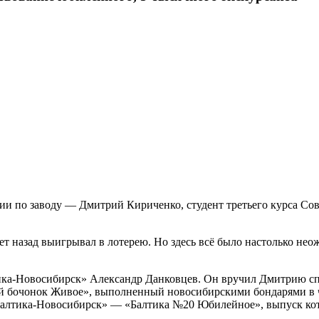
сии по заводу — Дмитрий Кириченко, студент третьего курса С
 лет назад выигрывал в лотерею. Но здесь всё было настолько н
тика-Новосибирск» Александр Данковцев. Он вручил Дмитрию с
 бочонок Живое», выполненный новосибирскими бондарями в чес
«Балтика-Новосибирск» — «Балтика №20 Юбилейное», выпуск кот