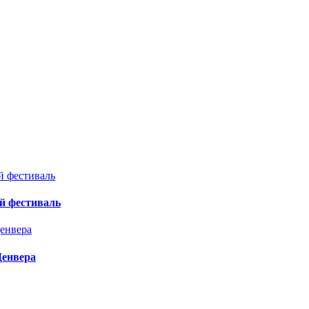
й фестиваль
Денвера