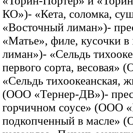
«Торин-Портер» и «Торин
КО»)- «Кета, соломка, су
«Восточный лиман»)- пре
«Матье», филе, кусочки 
лиман»)- «Сельдь тихооке
первого сорта, весовая» 
«Сельдь тихоокеанская, ж
(ООО «Тернер-ДВ»)- прес
горчичном соусе» (ООО «
подкопченный в масле» (