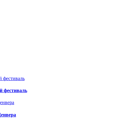
й фестиваль
Денвера