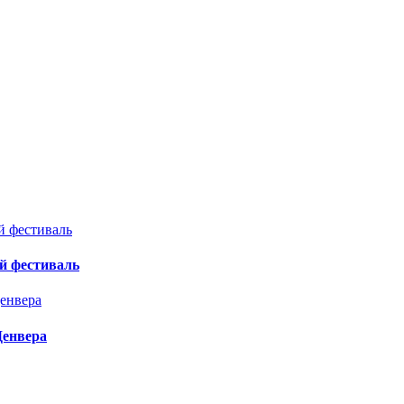
й фестиваль
Денвера