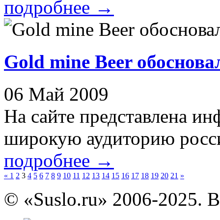
подробнее
→
Gold mine Beer обоснова
06 Май 2009
На сайте представлена ин
широкую аудиторию росси
подробнее
→
«
1
2
3
4
5
6
7
8
9
10
11
12
13
14
15
16
17
18
19
20
21
»
© «Suslo.ru» 2006-2025. 